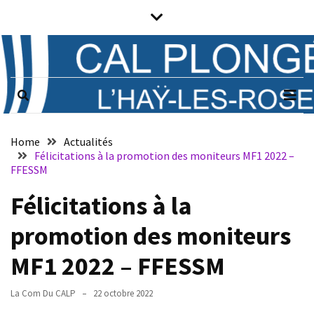
Skip
Skip
to
to
content
content
Prochains
évènements
CAL PLONGÉE
Club associatif de plongée sous-
marine de L'Haÿ-les-Roses (94)
Il n’y a pas
d’évènements
Notice
à venir.
Home
Actualités
Félicitations à la promotion des moniteurs MF1 2022 –
Horaires
FFESSM
Félicitations à la
Vendredi
de
promotion des moniteurs
21h
à
MF1 2022 – FFESSM
23h
:
La Com Du CALP
22 octobre 2022
plongée,