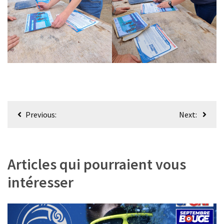
Navigation
Previous:
Next:
de
l’article
Articles qui pourraient vous
intéresser