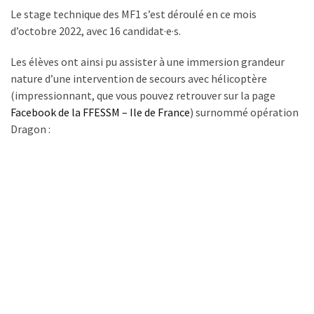
nage
Le stage technique des MF1 s’est déroulé en ce mois
et
d’octobre 2022, avec 16 candidat·e·s.
apnée
Les élèves ont ainsi pu assister à une immersion grandeur
Samedi
nature d’une intervention de secours avec hélicoptère
de
(impressionnant, que vous pouvez retrouver sur la page
11h
Facebook de la FFESSM – Ile de France
) surnommé opération
à
Dragon :
12h30
:
nage
et
apnée