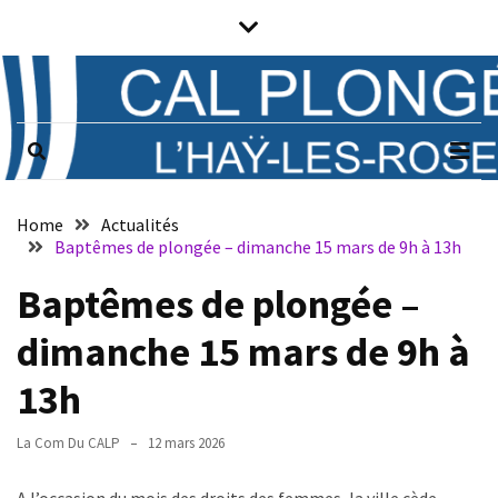
Skip
Skip
to
to
content
content
Prochains
évènements
CAL PLONGÉE
Club associatif de plongée sous-
marine de L'Haÿ-les-Roses (94)
Il n’y a pas
d’évènements
Notice
à venir.
Home
Actualités
Baptêmes de plongée – dimanche 15 mars de 9h à 13h
Horaires
Baptêmes de plongée –
Vendredi
dimanche 15 mars de 9h à
de
21h
13h
à
23h
La Com Du CALP
12 mars 2026
:
plongée,