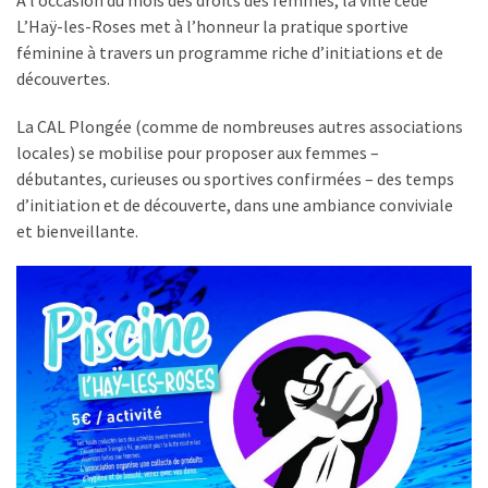
A l’occasion du mois des droits des femmes, la ville cède
nage
L’Haÿ-les-Roses met à l’honneur la pratique sportive
et
féminine à travers un programme riche d’initiations et de
apnée
découvertes.
Samedi
La CAL Plongée (comme de nombreuses autres associations
de
locales) se mobilise pour proposer aux femmes –
11h
débutantes, curieuses ou sportives confirmées – des temps
à
d’initiation et de découverte, dans une ambiance conviviale
12h30
et bienveillante.
:
nage
et
apnée