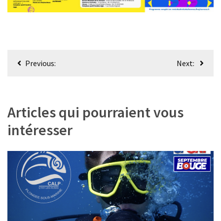
Navigation
Previous:
Next:
de
l’article
Articles qui pourraient vous
intéresser