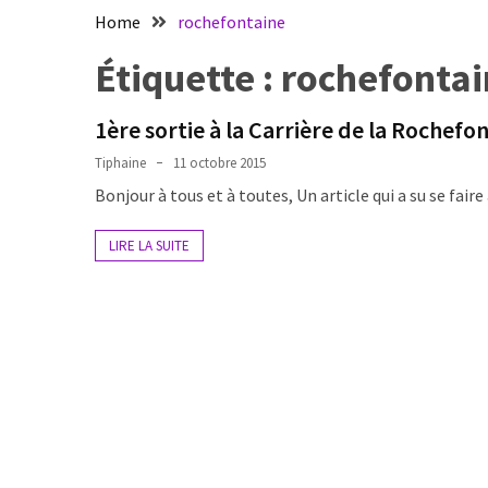
nage
Home
rochefontaine
et
apnée
Étiquette :
rochefontai
Samedi
1ère sortie à la Carrière de la Rochefo
de
11h
Tiphaine
11 octobre 2015
à
Bonjour à tous et à toutes, Un article qui a su se faire
12h30
:
LIRE LA SUITE
nage
et
apnée