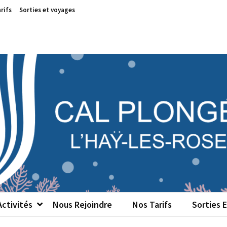
rifs
Sorties et voyages
 PLONGÉE
ociatif de plongée sous-marine de L'Haÿ-les-Roses (94)
ctivités
Nous Rejoindre
Nos Tarifs
Sorties 