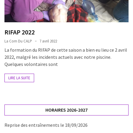
nage
et
apnée
Samedi
RIFAP 2022
de
La Com Du CALP
7 avril 2022
11h
La formation du RIFAP de cette saison a bien eu lieu ce 2 avril
à
2022, malgré les incidents actuels avec notre piscine.
12h30
Quelques volontaires sont
:
nage
LIRE LA SUITE
et
apnée
HORAIRES 2026-2027
Reprise des entraînements le 18/09/2026