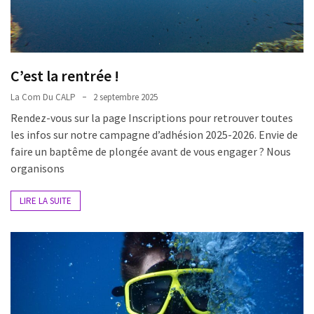
nage
et
apnée
Samedi
C’est la rentrée !
de
La Com Du CALP
2 septembre 2025
11h
Rendez-vous sur la page Inscriptions pour retrouver toutes
à
les infos sur notre campagne d’adhésion 2025-2026. Envie de
12h30
faire un baptême de plongée avant de vous engager ? Nous
:
organisons
nage
et
LIRE LA SUITE
apnée