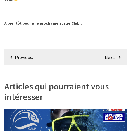
A bientôt pour une prochaine sortie Club…
Navigation
Previous:
Next:
de
l’article
Articles qui pourraient vous
intéresser