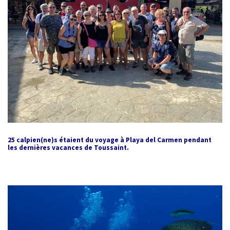
nage
et
apnée
Samedi
de
11h
à
12h30
:
nage
et
25 calpien(ne)s étaient du voyage à Playa del Carmen pendant
les dernières vacances de
Toussaint.
apnée