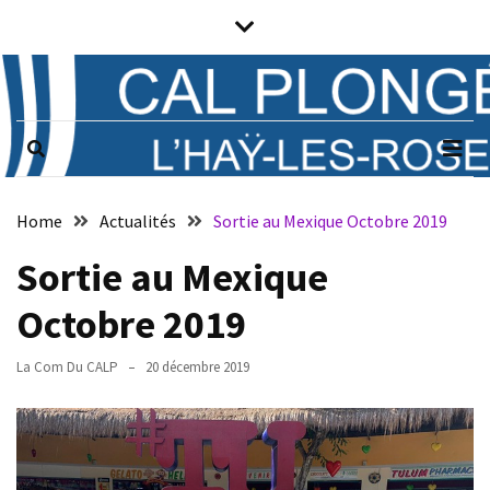
Skip
Skip
to
to
content
content
Prochains
évènements
CAL PLONGÉE
Club associatif de plongée sous-
marine de L'Haÿ-les-Roses (94)
Il n’y a pas
d’évènements
Notice
à venir.
Home
Actualités
Sortie au Mexique Octobre 2019
Horaires
Sortie au Mexique
Octobre 2019
Vendredi
de
La Com Du CALP
20 décembre 2019
21h
à
23h
:
plongée,