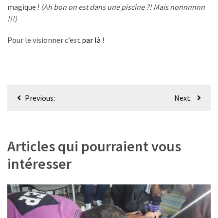
nage
magique !
(Ah bon on est dans une piscine ?! Mais nonnnnnn
et
!!!)
apnée
Pour le visionner c’est
par là
!
Samedi
de
11h
à
Navigation
12h30
Previous:
Next:
de
:
nage
l’article
et
Articles qui pourraient vous
apnée
intéresser