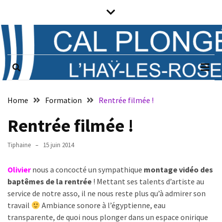
Skip
Skip
to
to
content
content
Prochains
évènements
CAL PLONGÉE
Club associatif de plongée sous-
marine de L'Haÿ-les-Roses (94)
Il n’y a pas
d’évènements
Notice
à venir.
Home
Formation
Rentrée filmée !
Horaires
Rentrée filmée !
Vendredi
Tiphaine
15 juin 2014
de
21h
Olivier
nous a concocté un sympathique
montage vidéo des
à
baptêmes de la rentrée
! Mettant ses talents d’artiste au
23h
service de notre asso, il ne nous reste plus qu’à admirer son
:
travail
Ambiance sonore à l’égyptienne, eau
plongée,
transparente, de quoi nous plonger dans un espace onirique