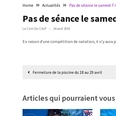
nage
Home
Actualités
Pas de séance le samedi 7 
et
apnée
Pas de séance le samed
Samedi
La Com Du CALP
24 avril 2016
de
11h
En raison d’une compétition de natation, il n’y aura 
à
12h30
:
nage
Navigation
et
Fermeture de la piscine du 18 au 29 avril
apnée
de
l’article
Articles qui pourraient vous