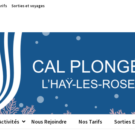
rifs
Sorties et voyages
 PLONGÉE
ociatif de plongée sous-marine de L'Haÿ-les-Roses (94)
ctivités
Nous Rejoindre
Nos Tarifs
Sorties 