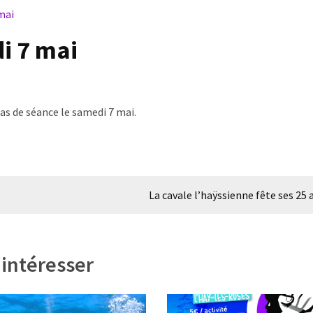
mai
i 7 mai
pas de séance le samedi 7 mai.
La cavale l’haÿssienne fête ses 25 a
 intéresser