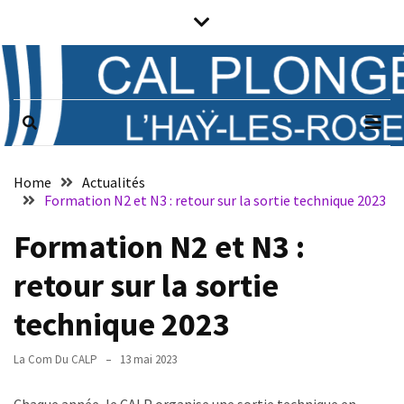
Skip
Skip
to
to
content
content
Prochains
évènements
CAL PLONGÉE
Club associatif de plongée sous-
marine de L'Haÿ-les-Roses (94)
Il n’y a pas
d’évènements
Notice
à venir.
Home
Actualités
Formation N2 et N3 : retour sur la sortie technique 2023
Horaires
Formation N2 et N3 :
Vendredi
retour sur la sortie
de
21h
technique 2023
à
23h
La Com Du CALP
13 mai 2023
:
plongée,