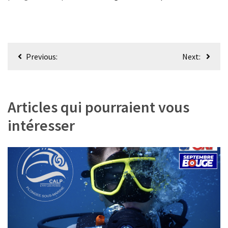
Navigation
Previous:
Next:
de
l’article
Articles qui pourraient vous
intéresser