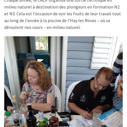
Chaque année, le CALP organise une sortie technique en
nage
milieu naturel à destination des plongeurs en formation N2
et
et N3. Cela est l’occasion de voir les fruits de leur travail tout
apnée
au long de l’année à la piscine de l’Hay les Röses – où se
déroulent nos cours – en milieu naturel.
Samedi
de
11h
à
12h30
:
nage
et
apnée