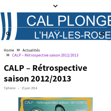
Skip
Skip
to
to
content
content
Prochains
évènements
CAL PLONGÉE
Club associatif de plongée sous-
marine de L'Haÿ-les-Roses (94)
Il n’y a pas
d’évènements
Notice
à venir.
Home
Actualités
CALP – Rétrospective saison 2012/2013
Horaires
CALP – Rétrospective
Vendredi
saison 2012/2013
de
21h
Tiphaine
15 juin 2014
à
23h
:
plongée,