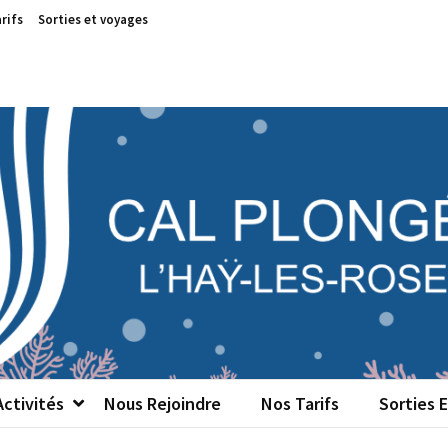
rifs
Sorties et voyages
 PLONGÉE
ociatif de plongée sous-marine de L'Haÿ-les-Roses (94)
ctivités
Nous Rejoindre
Nos Tarifs
Sorties 