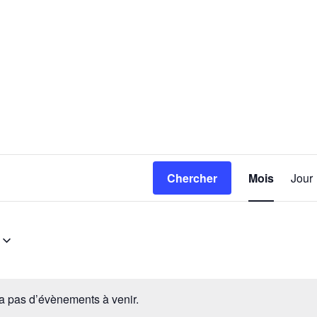
Navig
Chercher
Mois
Jour
de
vues
Évèn
y a pas d’évènements à venir.