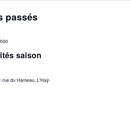
s passés
h00
ités saison
1 rue du Hameau, L'Haÿ-